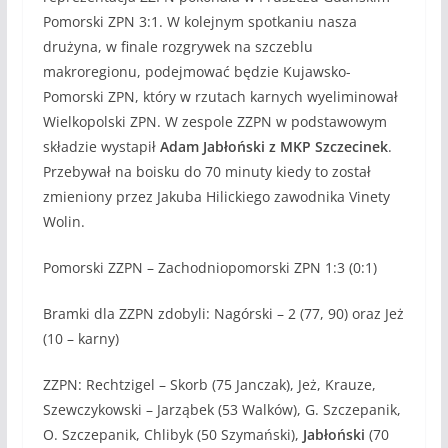
Pomorski ZPN 3:1. W kolejnym spotkaniu nasza
drużyna, w finale rozgrywek na szczeblu
makroregionu, podejmować będzie Kujawsko-
Pomorski ZPN, który w rzutach karnych wyeliminował
Wielkopolski ZPN. W zespole ZZPN w podstawowym
składzie wystapił
Adam Jabłoński z MKP Szczecinek
.
Przebywał na boisku do 70 minuty kiedy to został
zmieniony przez Jakuba Hilickiego zawodnika Vinety
Wolin.
Pomorski ZZPN – Zachodniopomorski ZPN 1:3 (0:1)
Bramki dla ZZPN zdobyli: Nagórski – 2 (77, 90) oraz Jeż
(10 – karny)
ZZPN: Rechtzigel – Skorb (75 Janczak), Jeż, Krauze,
Szewczykowski – Jarząbek (53 Walków), G. Szczepanik,
O. Szczepanik, Chlibyk (50 Szymański),
Jabłoński
(70