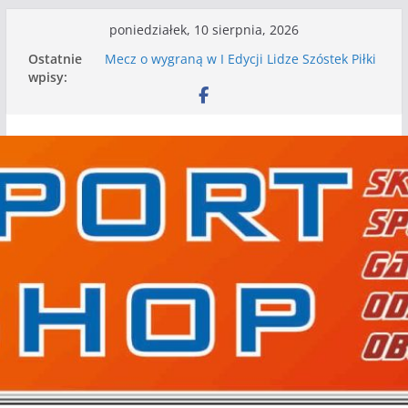
Przejdź
poniedziałek, 10 sierpnia, 2026
do
Ostatnie
Mecz o wygraną w I Edycji Lidze Szóstek Piłki
treści
wpisy:
Nożnej
Nasze piłkarskie zespoły w toku przygotowań
do sezonu. Kolejne gry kontrolne przed nimi
Kolejne gry kontrolne naszych piłkarskich
zespołów za nami
WKS wygrywa pierwszą edycję Ligi Szóstek w
Gwdzie Wielkiej
I mamy kolejne gry kontrolne, piłkarskie
granie przed nami