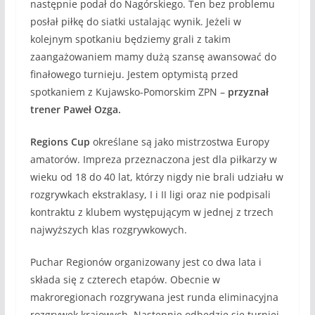
następnie podał do Nagórskiego. Ten bez problemu
posłał piłkę do siatki ustalając wynik. Jeżeli w
kolejnym spotkaniu będziemy grali z takim
zaangażowaniem mamy dużą szansę awansować do
finałowego turnieju. Jestem optymistą przed
spotkaniem z Kujawsko-Pomorskim ZPN –
przyznał
trener Paweł Ozga.
Regions Cup
określane są jako mistrzostwa Europy
amatorów. Impreza przeznaczona jest dla piłkarzy w
wieku od 18 do 40 lat, którzy nigdy nie brali udziału w
rozgrywkach ekstraklasy, I i II ligi oraz nie podpisali
kontraktu z klubem występującym w jednej z trzech
najwyższych klas rozgrywkowych.
Puchar Regionów organizowany jest co dwa lata i
składa się z czterech etapów. Obecnie w
makroregionach rozgrywana jest runda eliminacyjna
rozgrywek krajowych. Następnie odbędzie się turniej