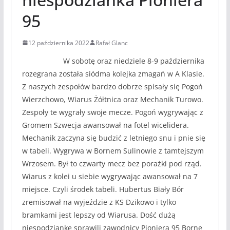
95
12 października 2022
Rafał Glanc
W sobotę oraz niedziele 8-9 października
rozegrana została siódma kolejka zmagań w A Klasie.
Z naszych zespołów bardzo dobrze spisały się Pogoń
Wierzchowo, Wiarus Żółtnica oraz Mechanik Turowo.
Zespoły te wygrały swoje mecze. Pogoń wygrywając z
Gromem Szwecja awansował na fotel wicelidera.
Mechanik zaczyna się budzić z letniego snu i pnie się
w tabeli. Wygrywa w Bornem Sulinowie z tamtejszym
Wrzosem. Był to czwarty mecz bez porażki pod rząd.
Wiarus z kolei u siebie wygrywając awansował na 7
miejsce. Czyli środek tabeli. Hubertus Biały Bór
zremisował na wyjeździe z KS Dzikowo i tylko
bramkami jest lepszy od Wiarusa. Dość dużą
niespodziankę sprawili zawodnicy Pioniera 95 Borne