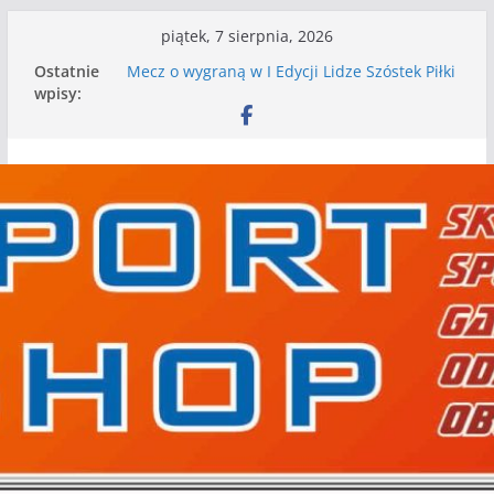
Przejdź
piątek, 7 sierpnia, 2026
do
Ostatnie
Mecz o wygraną w I Edycji Lidze Szóstek Piłki
treści
wpisy:
Nożnej
Nasze piłkarskie zespoły w toku przygotowań
do sezonu. Kolejne gry kontrolne przed nimi
Kolejne gry kontrolne naszych piłkarskich
zespołów za nami
WKS wygrywa pierwszą edycję Ligi Szóstek w
Gwdzie Wielkiej
I mamy kolejne gry kontrolne, piłkarskie
granie przed nami