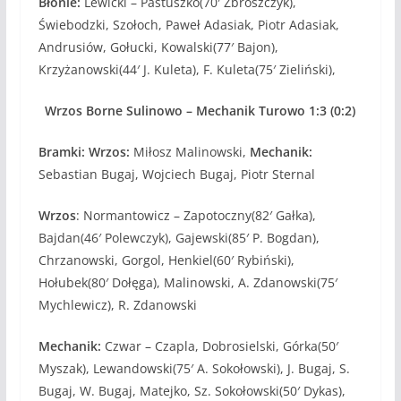
Błonie:
Lewicki – Pastuszko(70′ Zbroszczyk),
Świebodzki, Szołoch, Paweł Adasiak, Piotr Adasiak,
Andrusiów, Gołucki, Kowalski(77′ Bajon),
Krzyżanowski(44′ J. Kuleta), F. Kuleta(75′ Zieliński),
Wrzos Borne Sulinowo – Mechanik Turowo 1:3 (0:2)
Bramki: Wrzos:
Miłosz Malinowski,
Mechanik:
Sebastian Bugaj, Wojciech Bugaj, Piotr Sternal
Wrzos
: Normantowicz – Zapotoczny(82′ Gałka),
Bajdan(46′ Polewczyk), Gajewski(85′ P. Bogdan),
Chrzanowski, Gorgol, Henkiel(60′ Rybiński),
Hołubek(80′ Dołęga), Malinowski, A. Zdanowski(75′
Mychlewicz), R. Zdanowski
Mechanik:
Czwar – Czapla, Dobrosielski, Górka(50′
Myszak), Lewandowski(75′ A. Sokołowski), J. Bugaj, S.
Bugaj, W. Bugaj, Matejko, Sz. Sokołowski(50′ Dykas),