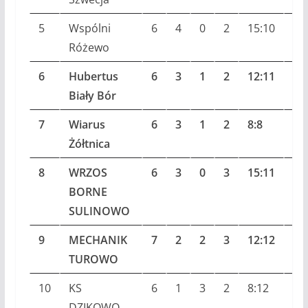
5
Wspólni
6
4
0
2
15:10
12
Różewo
6
Hubertus
6
3
1
2
12:11
10
Biały Bór
7
Wiarus
6
3
1
2
8:8
10
Żółtnica
8
WRZOS
6
3
0
3
15:11
9
BORNE
SULINOWO
9
MECHANIK
7
2
2
3
12:12
8
TUROWO
10
KS
6
1
3
2
8:12
6
DZIKOWO