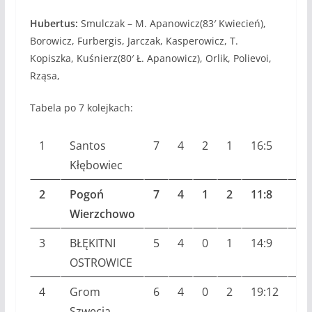
Hubertus:
Smulczak – M. Apanowicz(83′ Kwiecień),
Borowicz, Furbergis, Jarczak, Kasperowicz, T.
Kopiszka, Kuśnierz(80′ Ł. Apanowicz), Orlik, Polievoi,
Rząsa,
Tabela po 7 kolejkach:
1
Santos
7
4
2
1
16:5
14
Kłębowiec
2
Pogoń
7
4
1
2
11:8
13
Wierzchowo
3
BŁĘKITNI
5
4
0
1
14:9
12
OSTROWICE
4
Grom
6
4
0
2
19:12
12
Szwecja