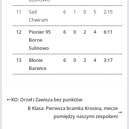
11
Sad
6
1
0
5
2:15
3
Chwiram
12
Pionier 95
6
0
2
4
6:11
2
Borne
Sulinowo
13
Błonie
6
0
2
4
3:17
2
Barwice
KO: Orzeł i Zawisza bez punktów
B Klasa: Pierwsza bramka Krosina, mecze
pomiędzy naszymi zespołami