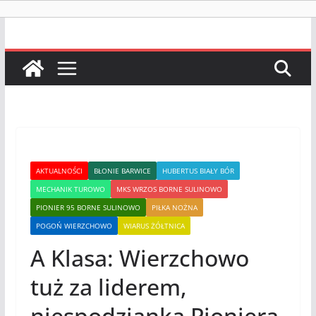
AKTUALNOŚCI
BŁONIE BARWICE
HUBERTUS BIAŁY BÓR
MECHANIK TUROWO
MKS WRZOS BORNE SULINOWO
PIONIER 95 BORNE SULINOWO
PIŁKA NOŻNA
POGOŃ WIERZCHOWO
WIARUS ŻÓŁTNICA
A Klasa: Wierzchowo
tuż za liderem,
niespodzianka Pioniera