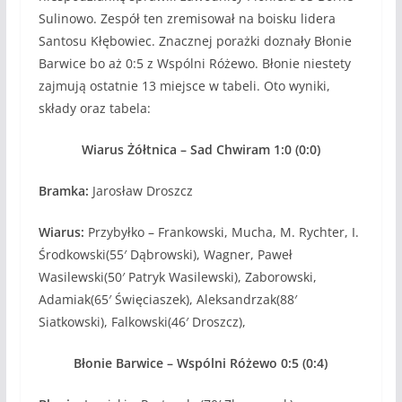
Sulinowo. Zespół ten zremisował na boisku lidera
Santosu Kłębowiec. Znacznej porażki doznały Błonie
Barwice bo aż 0:5 z Wspólni Różewo. Błonie niestety
zajmują ostatnie 13 miejsce w tabeli. Oto wyniki,
składy oraz tabela:
Wiarus Żółtnica – Sad Chwiram 1:0 (0:0)
Bramka:
Jarosław Droszcz
Wiarus:
Przybyłko – Frankowski, Mucha, M. Rychter, I.
Środkowski(55′ Dąbrowski), Wagner, Paweł
Wasilewski(50′ Patryk Wasilewski), Zaborowski,
Adamiak(65′ Święciaszek), Aleksandrzak(88′
Siatkowski), Falkowski(46′ Droszcz),
Błonie Barwice – Wspólni Różewo 0:5 (0:4)