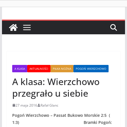
A KLASA
AKTUALNOŚCI
PIŁKA NOŻNA
POGOŃ WIERZCHOWO
A klasa: Wierzchowo
przegrało u siebie
27 maja 2016
Rafał Glanc
Pogoń Wierzchowo – Passat Bukowo Morskie 2:5 (
1:3) Bramki Pogoń: