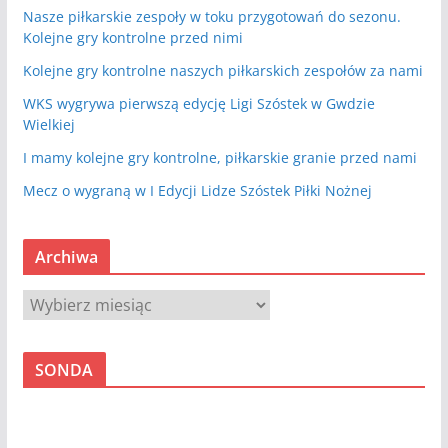
Nasze piłkarskie zespoły w toku przygotowań do sezonu.
Kolejne gry kontrolne przed nimi
Kolejne gry kontrolne naszych piłkarskich zespołów za nami
WKS wygrywa pierwszą edycję Ligi Szóstek w Gwdzie
Wielkiej
I mamy kolejne gry kontrolne, piłkarskie granie przed nami
Mecz o wygraną w I Edycji Lidze Szóstek Piłki Nożnej
Archiwa
A
r
c
SONDA
h
i
w