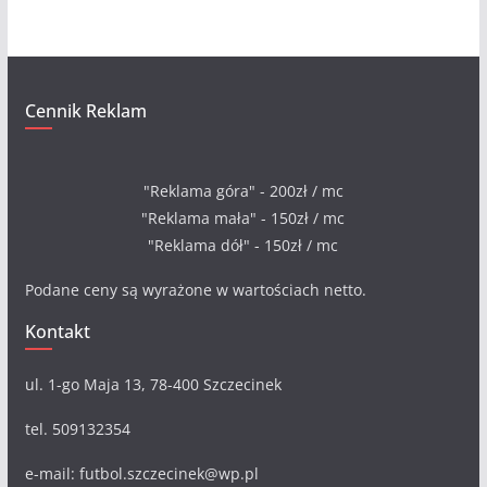
a
Cennik Reklam
"Reklama góra" - 200zł / mc
"Reklama mała" - 150zł / mc
"Reklama dół" - 150zł / mc
Podane ceny są wyrażone w wartościach netto.
Kontakt
ul. 1-go Maja 13, 78-400 Szczecinek
tel. 509132354
e-mail: futbol.szczecinek@wp.pl