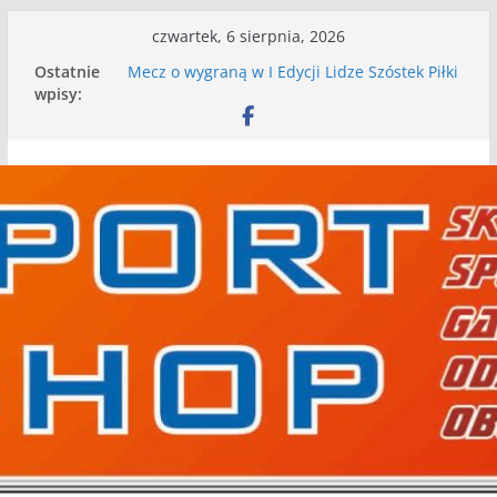
Przejdź
czwartek, 6 sierpnia, 2026
do
Ostatnie
Mecz o wygraną w I Edycji Lidze Szóstek Piłki
treści
wpisy:
Nożnej
Nasze piłkarskie zespoły w toku przygotowań
do sezonu. Kolejne gry kontrolne przed nimi
Kolejne gry kontrolne naszych piłkarskich
zespołów za nami
WKS wygrywa pierwszą edycję Ligi Szóstek w
Gwdzie Wielkiej
I mamy kolejne gry kontrolne, piłkarskie
granie przed nami