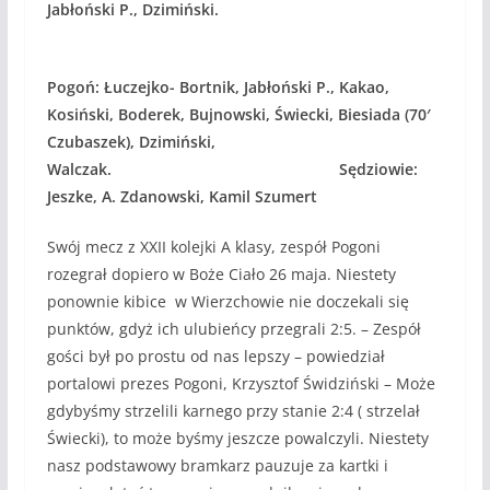
Jabłoński P., Dzimiński.
Pogoń: Łuczejko- Bortnik, Jabłoński P., Kakao,
Kosiński, Boderek, Bujnowski, Świecki, Biesiada (70′
Czubaszek), Dzimiński,
Walczak. Sędziowie:
Jeszke, A. Zdanowski, Kamil Szumert
Swój mecz z XXII kolejki A klasy, zespół Pogoni
rozegrał dopiero w Boże Ciało 26 maja. Niestety
ponownie kibice w Wierzchowie nie doczekali się
punktów, gdyż ich ulubieńcy przegrali 2:5. – Zespół
gości był po prostu od nas lepszy – powiedział
portalowi prezes Pogoni, Krzysztof Świdziński – Może
gdybyśmy strzelili karnego przy stanie 2:4 ( strzelał
Świecki), to może byśmy jeszcze powalczyli. Niestety
nasz podstawowy bramkarz pauzuje za kartki i