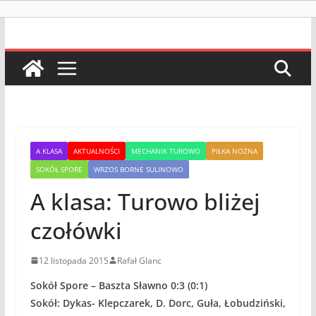
A KLASA
AKTUALNOŚCI
MECHANIK TUROWO
PIŁKA NOŻNA
SOKÓŁ SPORE
WRZOS BORNE SULINOWO
A klasa: Turowo bliżej
czołówki
12 listopada 2015
Rafał Glanc
Sokół Spore – Baszta Sławno 0:3 (0:1)
Sokół: Dykas- Klepczarek, D. Dorc, Guła, Łobudziński,