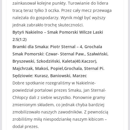
zainkasował kolejne punkty. Turowianie do lidera
tracą teraz tylko 3 oczka. Przez cały mecz przewaga
należała do gospodarzy. Wynik mógł być wyższy
jednak zabrakło trochę skuteczności.
Bytyń Nakielno – Smak Pomorski Wilcze Laski
2:5(1:2)
Bramki dla Smaka: Piotr Sternal – 4, Grochala
Smak Pomorski: Czwar- Sternal Paw., Szałwiński,
Bryszewski, Szkodziński, Kaleta(40.Kaczor),
Majchrzak, Makoś, Popiel,Grochala, Sternal Pi.
Sędziowie: Kurasz, Baniowski, Marzec
Dobre spotkanie rozegraliśmy w Nakielnie-
powiedział portalowi prezes Smaku, Jan Sternal-
Chłopcy dali z siebie wszystko. Ponownie gramy
zmienionym składem, co jednak chyba bardziej
zmobilizowało naszych zawodników. Z pewnością
zrobiliśmy miłą niespodziankę naszym kibicom –
dodał prezes.