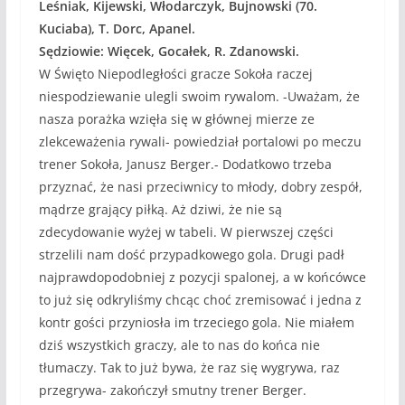
Leśniak, Kijewski, Włodarczyk, Bujnowski (70.
Kuciaba), T. Dorc, Apanel.
Sędziowie: Więcek, Gocałek, R. Zdanowski.
W Święto Niepodległości gracze Sokoła raczej
niespodziewanie ulegli swoim rywalom. -Uważam, że
nasza porażka wzięła się w głównej mierze ze
zlekceważenia rywali- powiedział portalowi po meczu
trener Sokoła, Janusz Berger.- Dodatkowo trzeba
przyznać, że nasi przeciwnicy to młody, dobry zespół,
mądrze grający piłką. Aż dziwi, że nie są
zdecydowanie wyżej w tabeli. W pierwszej części
strzelili nam dość przypadkowego gola. Drugi padł
najprawdopodobniej z pozycji spalonej, a w końcówce
to już się odkryliśmy chcąc choć zremisować i jedna z
kontr gości przyniosła im trzeciego gola. Nie miałem
dziś wszystkich graczy, ale to nas do końca nie
tłumaczy. Tak to już bywa, że raz się wygrywa, raz
przegrywa- zakończył smutny trener Berger.