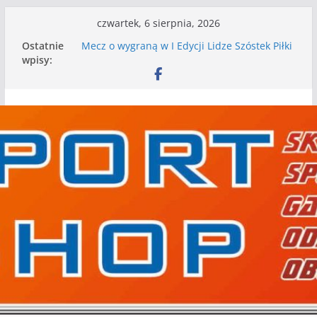
Przejdź
czwartek, 6 sierpnia, 2026
do
Ostatnie
Mecz o wygraną w I Edycji Lidze Szóstek Piłki
treści
wpisy:
Nożnej
Nasze piłkarskie zespoły w toku przygotowań
do sezonu. Kolejne gry kontrolne przed nimi
Kolejne gry kontrolne naszych piłkarskich
zespołów za nami
WKS wygrywa pierwszą edycję Ligi Szóstek w
Gwdzie Wielkiej
I mamy kolejne gry kontrolne, piłkarskie
granie przed nami