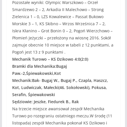
Pozostałe wyniki: Olympic Warszkowo – Orzeł
Smardzewo 2 – 2, Arkadia II Malechowo – Strong
Zielenica 1 – 0, LZS Kowalewice – Passat Bukowo
Morskie 3 – 1, KS Skibno – Wrzos Wrześnica 7 – 2,
Iskra Kłanino – Grot Bonin 0 – 2, Pogoń Wierzchowo –
Płomień Jeżyczki – przełożony na wiosnę 2016. Sokół
zajmuje obecnie 10 miejsce w tabeli z 12 punktami, a
Pogoń jest 13 z 9 punktami .
Mechanik Turowo – KS Dzikowo 4:0(2:0)
Bramki dla Mechanika:Bugaj
Paw.-2,Śpiewakowski,Kot
Mechanik:Bak- Bugaj W., Bugaj P., Czapla, Haszcz,
Kot, Ludwiczak, Małecki(46. Sokołowski), Pokusa,
Serafin, Śpiewakowski
Sędziowie: Jeszke, Fiedurek B., Rak
Na trzecie miejsce awansował zespół Mechanika
Turowo po rozegraniu ostatniego meczu.W środę (11
listopada) zespół Mechanika pokonał KS Dzikowo i