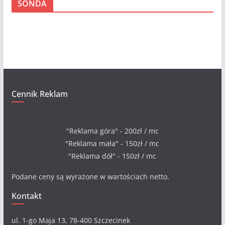
SONDA
h
i
w
a
Cennik Reklam
"Reklama góra" - 200zł / mc
"Reklama mała" - 150zł / mc
"Reklama dół" - 150zł / mc
Podane ceny są wyrażone w wartościach netto.
Kontakt
ul. 1-go Maja 13, 78-400 Szczecinek