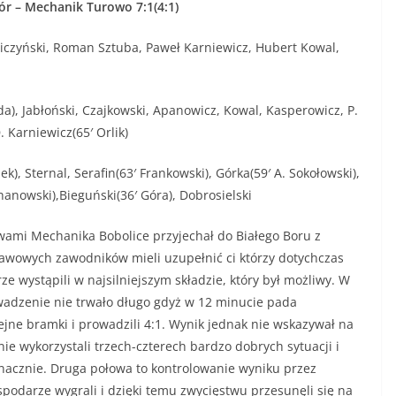
ór – Mechanik Turowo 7:1(4:1)
czyński, Roman Sztuba, Paweł Karniewicz, Hubert Kowal,
a), Jabłoński, Czajkowski, Apanowicz, Kowal, Kasperowicz, P.
. Karniewicz(65′ Orlik)
k), Sternal, Serafin(63′ Frankowski), Górka(59′ A. Sokołowski),
hanowski),Bieguński(36′ Góra), Dobrosielski
Mechanika Bobolice przyjechał do Białego Boru z
awowych zawodników mieli uzupełnić ci którzy dotychczas
e wystąpili w najsilniejszym składzie, który był możliwy. W
owadzenie nie trwało długo gdyż w 12 minucie pada
ejne bramki i prowadzili 4:1. Wynik jednak nie wskazywał na
ie wykorzystali trzech-czterech bardzo dobrych sytuacji i
 znacznie. Druga połowa to kontrolowanie wyniku przez
ospodarze wygrali i dzięki temu zwycięstwu przesunęli się na