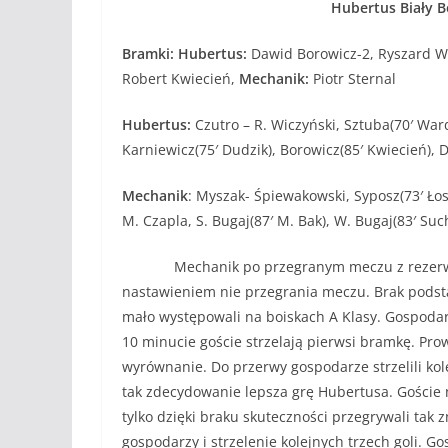
Hubertus Biały B
Bramki: Hubertus:
Dawid Borowicz-2, Ryszard Wi
Robert Kwiecień,
Mechanik:
Piotr Sternal
Hubertus:
Czutro – R. Wiczyński, Sztuba(70′ Ward
Karniewicz(75′ Dudzik), Borowicz(85′ Kwiecień), D
Mechanik
: Myszak- Śpiewakowski, Syposz(73′ Łose
M. Czapla, S. Bugaj(87′ M. Bak), W. Bugaj(83′ Suc
Mechanik po przegranym meczu z rezerwami 
nastawieniem nie przegrania meczu. Brak podst
mało występowali na boiskach A Klasy. Gospodarz
10 minucie goście strzelają pierwsi bramkę. Pr
wyrównanie. Do przerwy gospodarze strzelili kol
tak zdecydowanie lepsza grę Hubertusa. Goście n
tylko dzięki braku skuteczności przegrywali tak
gospodarzy i strzelenie kolejnych trzech goli. G