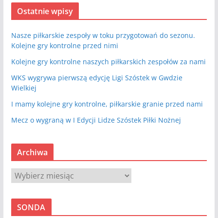
Ostatnie wpisy
Nasze piłkarskie zespoły w toku przygotowań do sezonu.
Kolejne gry kontrolne przed nimi
Kolejne gry kontrolne naszych piłkarskich zespołów za nami
WKS wygrywa pierwszą edycję Ligi Szóstek w Gwdzie
Wielkiej
I mamy kolejne gry kontrolne, piłkarskie granie przed nami
Mecz o wygraną w I Edycji Lidze Szóstek Piłki Nożnej
Archiwa
A
r
c
SONDA
h