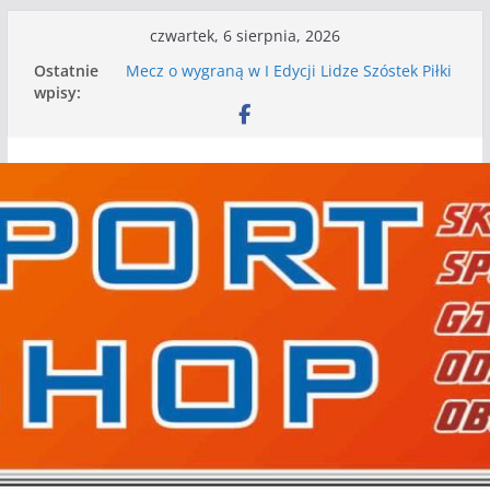
Przejdź
czwartek, 6 sierpnia, 2026
do
Ostatnie
Mecz o wygraną w I Edycji Lidze Szóstek Piłki
treści
wpisy:
Nożnej
Nasze piłkarskie zespoły w toku przygotowań
do sezonu. Kolejne gry kontrolne przed nimi
Kolejne gry kontrolne naszych piłkarskich
zespołów za nami
WKS wygrywa pierwszą edycję Ligi Szóstek w
Gwdzie Wielkiej
I mamy kolejne gry kontrolne, piłkarskie
granie przed nami