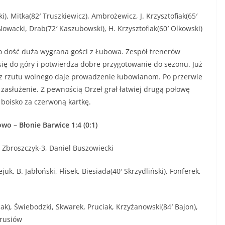
), Mitka(82′ Truszkiewicz), Ambrożewicz, J. Krzysztofiak(65′
Nowacki, Drab(72′ Kaszubowski), H. Krzysztofiak(60′ Olkowski)
ć duża wygrana gości z Łubowa. Zespół trenerów
ię do góry i potwierdza dobre przygotowanie do sezonu. Już
z rzutu wolnego daje prowadzenie łubowianom. Po przerwie
 zasłużenie. Z pewnością Orzeł grał łatwiej drugą połowę
boisko za czerwoną kartkę.
o – Błonie Barwice 1:4 (0:1)
 Zbroszczyk-3, Daniel Buszowiecki
, B. Jabłoński, Flisek, Biesiada(40′ Skrzydliński), Fonferek,
ak), Świebodzki, Skwarek, Pruciak, Krzyżanowski(84′ Bajon),
drusiów