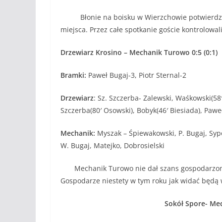
Błonie na boisku w Wierzchowie potwierdziły,
miejsca. Przez całe spotkanie goście kontrolowal
Drzewiarz Krosino – Mechanik Turowo 0:5 (0:1)
Bramki:
Paweł Bugaj-3, Piotr Sternal-2
Drzewiarz
: Sz. Szczerba- Zalewski, Waśkowski(58′
Szczerba(80′ Osowski), Bobyk(46′ Biesiada), Pawe
Mechanik:
Myszak – Śpiewakowski, P. Bugaj, Sypos
W. Bugaj, Matejko, Dobrosielski
Mechanik Turowo nie dał szans gospodarzom i po
Gospodarze niestety w tym roku jak widać będą w
Sokół Spore- Mech