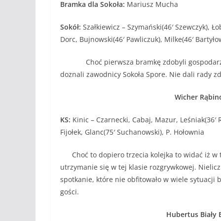
Bramka dla Sokoła:
Mariusz Mucha
Sokół:
Szałkiewicz – Szymański(46′ Szewczyk), Łob
Dorc, Bujnowski(46′ Pawliczuk), Milke(46′ Bartyło
Choć pierwsza bramkę zdobyli gospodarze to 
doznali zawodnicy Sokoła Spore. Nie dali rady 
Wicher Rąbino
KS:
Kinic – Czarnecki, Cabaj, Mazur, Leśniak(36′ R
Fijołek, Glanc(75′ Suchanowski), P. Hołownia
Choć to dopiero trzecia kolejka to widać iż w t
utrzymanie się w tej klasie rozgrywkowej. Nieli
spotkanie, które nie obfitowało w wiele sytuac
gości.
Hubertus Biały B