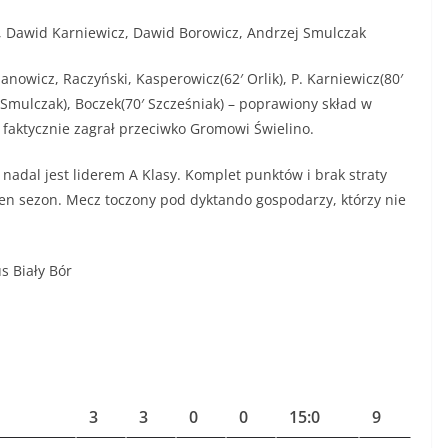
, Dawid Karniewicz, Dawid Borowicz, Andrzej Smulczak
panowicz, Raczyński, Kasperowicz(62′ Orlik), P. Karniewicz(80′
. Smulczak), Boczek(70′ Szcześniak) – poprawiony skład w
ry faktycznie zagrał przeciwko Gromowi Świelino.
 jest liderem A Klasy. Komplet punktów i brak straty
ten sezon. Mecz toczony pod dyktando gospodarzy, którzy nie
s Biały Bór
3
3
0
0
15:0
9