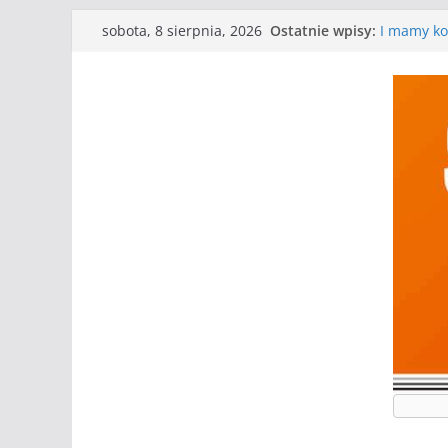
Przejdź
Ostatnie wpisy:
I mamy kol
sobota, 8 sierpnia, 2026
do
Mecz o wyg
Nasze pił
treści
Kolejne g
Kolejne g
WKS wygry
Wielkiej