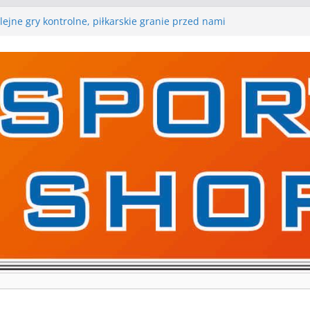
ejne gry kontrolne, piłkarskie granie przed nami
raną w I Edycji Lidze Szóstek Piłki Nożnej
karskie zespoły w toku przygotowań do sezonu.
ry kontrolne przed nimi
ry kontrolne naszych piłkarskich zespołów za nami
wa pierwszą edycję Ligi Szóstek w Gwdzie