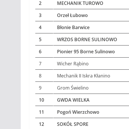
2
MECHANIK TUROWO
3
Orzeł Łubowo
4
Błonie Barwice
5
WRZOS BORNE SULINOWO
6
Pionier 95 Borne Sulinowo
7
Wicher Rąbino
8
Mechanik II Iskra Kłanino
9
Grom Świelino
10
GWDA WIELKA
11
Pogoń Wierzchowo
12
SOKÓŁ SPORE