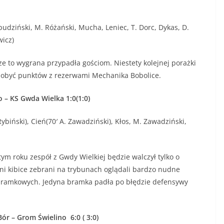
udziński, M. Różański, Mucha, Leniec, T. Dorc, Dykas, D.
wicz)
wygrana przypadła gościom. Niestety kolejnej porażki
zdobyć punktów z rezerwami Mechanika Bobolice.
 – KS Gwda Wielka 1:0(1:0)
ybiński), Cień(70′ A. Zawadziński), Kłos, M. Zawadziński,
ym roku zespół z Gwdy Wielkiej będzie walczył tylko o
czni kibice zebrani na trybunach oglądali bardzo nudne
ji bramkowych. Jedyna bramka padła po błędzie defensywy
ór – Grom Świelino 6:0 ( 3:0)