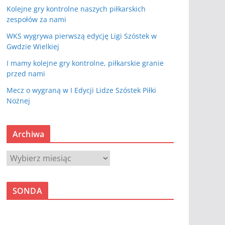
Kolejne gry kontrolne naszych piłkarskich
zespołów za nami
WKS wygrywa pierwszą edycję Ligi Szóstek w
Gwdzie Wielkiej
I mamy kolejne gry kontrolne, piłkarskie granie
przed nami
Mecz o wygraną w I Edycji Lidze Szóstek Piłki
Nożnej
Archiwa
A
r
c
SONDA
h
i
w