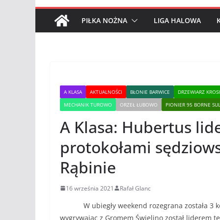
PIŁKA NOŻNA
LIGA HALOWA
A KLASA
AKTUALNOŚCI
BŁONIE BARWICE
DRZEWIARZ KROS
MECHANIK TUROWO
ORZEŁ ŁUBOWO
PIONIER 95 BORNE S
A Klasa: Hubertus li
protokołami sędziows
Rąbinie
16 września 2021
Rafał Glanc
W ubiegły weekend rozegrana została 3 kole
wygrywając z Gromem Świelino został liderem tej