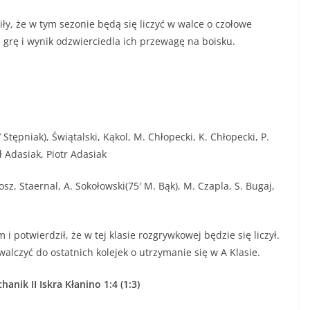
 że w tym sezonie będą się liczyć w walce o czołowe
i grę i wynik odzwierciedla ich przewagę na boisku.
 Stępniak), Świątalski, Kąkol, M. Chłopecki, K. Chłopecki, P.
ł Adasiak, Piotr Adasiak
z, Staernal, A. Sokołowski(75′ M. Bąk), M. Czapla, S. Bugaj,
twierdził, że w tej klasie rozgrywkowej będzie się liczył.
alczyć do ostatnich kolejek o utrzymanie się w A Klasie.
anik II Iskra Kłanino 1:4 (1:3)