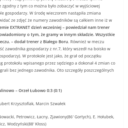
ie zgodny z tym co można było zobaczyć w wyjściowej
pole gospodarzy. W środę wieczorem nastąpiła zmiana
k widać ze zdjęć że numery zawodników są całkiem inne iż w
temie EXTRANET dzień wcześniej – powiedział nam trener
powiadomiony o tym, że gramy w innym składzie. Wszystkie
czu. – dodał trener z Białego Boru
. Również w meczu
ść zawodnika gospodarzy z nr.7, który wszedł na boisko w
spodarzy). W protokole jest jako, że grał od początku
g protokołu wpisanego przez sędziego a dokonał 4 zmian co
grali bez jednego zawodnika. Oto szczegóły poszczególnych
ulinowo – Orzeł Łubowo 0:3 (0:1)
Hubert Krzysztofiak, Marcin Szwałek
owacki, Petrowicz, Łacny, Zjawiony(86′ Gortych), E. Hołubek,
icz, Wodzyński(88′ Kłoss)