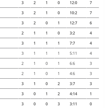
3
2
1
0
12:0
7
3
2
1
0
10:2
7
3
2
0
1
12:7
6
2
1
1
0
3:2
4
3
1
1
1
7:7
4
3
1
1
1
5:11
4
2
1
0
1
6:6
3
2
1
0
1
4:6
3
3
1
0
2
3:7
3
3
0
1
2
4:14
1
3
0
0
3
3:11
0