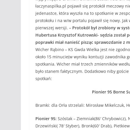
łaczynaspilka.pl pojawił się protokół meczowy n
jedenastce, która wyszła na to spotkanie w zes
protokołu i na w/w portalu pojawił się nowy. Ja
pierwszej wersji.
– Protokół był zrobiony w sys
Hubertusa Krzysztof Kutrowski- sędzia został 
poprawki miał nanieść pisząc sprawozdanie z me
Wicher Rąbino – KS Gwda Wielka jest nie zgodno
około 15 minucie(w wyniku kontuzji zawodnika go
spotkania. Wicher miał trzech zmienników wedłu
było stanem faktycznym. Dodatkowo niby goście 
spotkań:
Pionier 95 Borne S
Bramki: dla Orła strzelali: Mirosław Mikelczuk, 
Pionier 95:
Szóstak – Ziemniak(86′ Chrybowicz), N
Drzewiński( 78′ Styber), Bronk(60′ Drab), Pietkiew