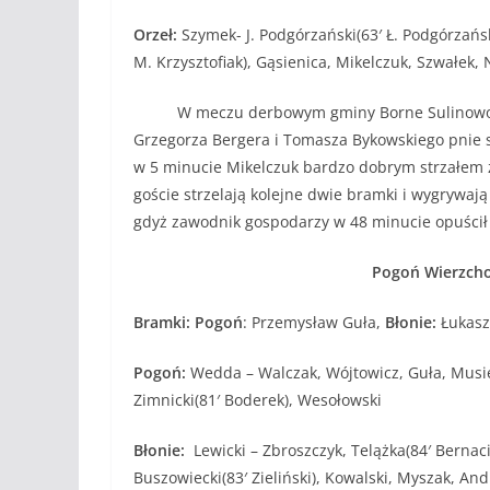
Orzeł:
Szymek- J. Podgórzański(63′ Ł. Podgórzański
M. Krzysztofiak), Gąsienica, Mikelczuk, Szwałek, 
W meczu derbowym gminy Borne Sulinowo doś
Grzegorza Bergera i Tomasza Bykowskiego pnie s
w 5 minucie Mikelczuk bardzo dobrym strzałem 
goście strzelają kolejne dwie bramki i wygrywają
gdyż zawodnik gospodarzy w 48 minucie opuścił 
Pogoń Wierzchow
Bramki: Pogoń
: Przemysław Guła,
Błonie:
Łukasz
Pogoń:
Wedda – Walczak, Wójtowicz, Guła, Musiejuk
Zimnicki(81′ Boderek), Wesołowski
Błonie:
Lewicki – Zbroszczyk, Telążka(84′ Bernaci
Buszowiecki(83′ Zieliński), Kowalski, Myszak, An