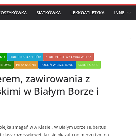
KOSZYKÓWKA
SIATKÓWKA
LEKKOATLETYKA
INNE
INO
HUBERTUS BIAŁY BÓR
KLUB SPORTOWY GWDA WIELKA
ULINOWO
PIŁKA NOŻNA
POGOŃ WIERZCHOWO
SOKÓŁ SPORE
derem, zawirowania z
kimi w Białym Borze i
jka zmagań w A Klasie . W Białym Borze Hubertus
 klasy rozgrywkowej. Jak się okazało po meczu tym na