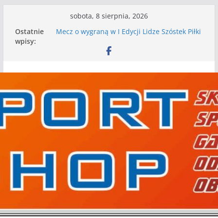
Przejdź
sobota, 8 sierpnia, 2026
do
I mamy kolejne gry kontrolne, piłkarskie
Ostatnie
treści
granie przed nami
wpisy:
Mecz o wygraną w I Edycji Lidze Szóstek Piłki
Nożnej
Nasze piłkarskie zespoły w toku przygotowań
do sezonu. Kolejne gry kontrolne przed nimi
Kolejne gry kontrolne naszych piłkarskich
zespołów za nami
WKS wygrywa pierwszą edycję Ligi Szóstek w
Gwdzie Wielkiej