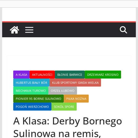
A KLASA
AKTUALNOŚCI
BŁONIE BARWICE
DRZEWIARZ KROSINO
HUBERTUS BIAŁY BÓR
KLUB SPORTOWY GWDA WIELKA
MECHANIK TUROWO
ORZEŁ ŁUBOWO
PIONIER 95 BORNE SULINOWO
PIŁKA NOŻNA
POGOŃ WIERZCHOWO
SOKÓŁ SPORE
A Klasa: Derby Bornego
Sulinowa na remis,