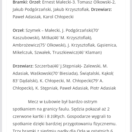
Bramki: Orzeł:
Ernest Małecki-3. Tomasz Olkowski-2,
Jakub Podgórzański, Jakub Krzysztofiak,
Drzewiarz:
Paweł Adasiak, Karol Chłopecki
Orzeł:
Szymek – Małecki, J. Podgórzański(70′
Kaszubowski), Mitka(46′ M. Krzysztofiak),
Ambrożewicz(75′ Olkowski), J. Krzysztofiak, Gąsienica,
Mikelczuk, Szwałek, Truszkiewicz(46′ Klaman)
Drzewiarz:
Szczerba(46′ J.Stępniak)- Zalewski, M.
Adasiak, Waśkowski(70′ Biesiada), Świątalski, Kąkol(
83′ Dądalski), K. Chłopecki, M. Chłopecki(79′ A.
Chłopecki), K. Stępniak, Paweł Adasiak, Piotr Adasiak
Mecz w Łubowie był bardzo ostrym
spotkaniem na granicy faulu. Sędzia pokazał aż 2
czerwone kartki i 8 żółtych. Gospodarze wygrali to
spotkanie dzięki bardziej przygotowaniu fizycznemu.
Trzy bramki z siedmiu padły dla Orła w ostatnich 6