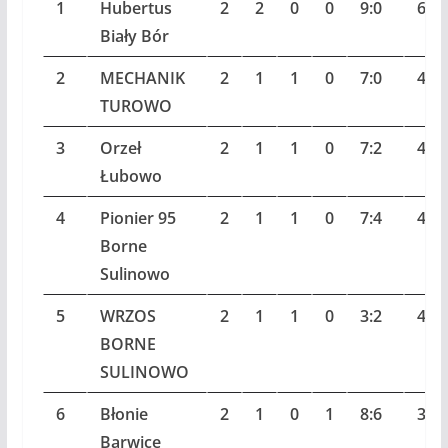
1
Hubertus
2
2
0
0
9:0
6
Biały Bór
2
MECHANIK
2
1
1
0
7:0
4
TUROWO
3
Orzeł
2
1
1
0
7:2
4
Łubowo
4
Pionier 95
2
1
1
0
7:4
4
Borne
Sulinowo
5
WRZOS
2
1
1
0
3:2
4
BORNE
SULINOWO
6
Błonie
2
1
0
1
8:6
3
Barwice