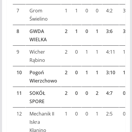
7
Grom
1
1
0
0
4:2
3
Świelino
8
GWDA
2
1
0
1
3:6
3
WIELKA
9
Wicher
2
0
1
1
4:11
1
Rąbino
10
Pogoń
2
0
1
1
3:10
1
Wierzchowo
11
SOKÓŁ
2
0
0
2
4:7
0
SPORE
12
Mechanik II
1
0
0
1
2:5
0
Iskra
Kłanino