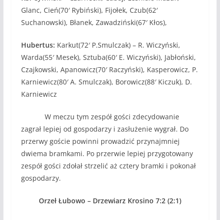
Glanc, Cień(70′ Rybiński), Fijołek, Czub(62′
Suchanowski), Błanek, Zawadziński(67′ Kłos),
Hubertus:
Karkut(72′ P.Smulczak) – R. Wiczyński,
Warda(55′ Mesek), Sztuba(60′ E. Wiczyński), Jabłoński,
Czajkowski, Apanowicz(70′ Raczyński), Kasperowicz, P.
Karniewicz(80′ A. Smulczak), Borowicz(88′ Kiczuk), D.
Karniewicz
W meczu tym zespół gości zdecydowanie
zagrał lepiej od gospodarzy i zasłużenie wygrał. Do
przerwy goście powinni prowadzić przynajmniej
dwiema bramkami. Po przerwie lepiej przygotowany
zespół gości zdołał strzelić aż cztery bramki i pokonał
gospodarzy.
Orzeł Łubowo – Drzewiarz Krosino 7:2 (2:1)