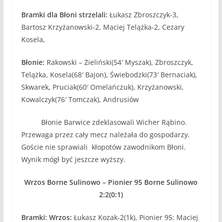
Bramki dla Błoni strzelali:
Łukasz Zbroszczyk-3,
Bartosz Krzyżanowski-2, Maciej Telążka-2, Cezary
Kosela,
Błonie:
Rakowski – Zieliński(54′ Myszak), Zbroszczyk,
Telążka, Kosela(68′ Bajon), Świebodzki(73′ Bernaciak),
Skwarek, Pruciak(60′ Omelańczuk), Krzyżanowski,
Kowalczyk(76′ Tomczak), Andrusiów
Błonie Barwice zdeklasowali Wicher Rąbino.
Przewaga przez cały mecz należała do gospodarzy.
Goście nie sprawiali kłopotów zawodnikom Błoni.
Wynik mógł być jeszcze wyższy.
Wrzos Borne Sulinowo – Pionier 95 Borne Sulinowo
2:2(0:1)
Bramki: Wrzos:
Łukasz Kozak-2(1k), Pionier 95: Maciej