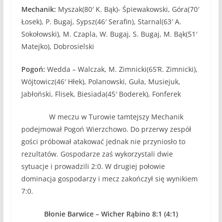
Mechanik:
Myszak(80′ K. Bąk)- Śpiewakowski, Góra(70′
Łosek), P. Bugaj, Sypsz(46′ Serafin), Starnal(63′ A.
Sokołowski), M. Czapla, W. Bugaj, S. Bugaj, M. Bąk(51′
Matejko), Dobrosielski
Pogoń:
Wedda – Walczak, M. Zimnicki(65’R. Zimnicki),
Wójtowicz(46′ Hłek), Polanowski, Guła, Musiejuk,
Jabłoński, Flisek, Biesiada(45′ Boderek), Fonferek
W meczu w Turowie tamtejszy Mechanik
podejmował Pogoń Wierzchowo. Do przerwy zespół
gości próbował atakować jednak nie przyniosło to
rezultatów. Gospodarze zaś wykorzystali dwie
sytuacje i prowadzili 2:0. W drugiej połowie
dominacja gospodarzy i mecz zakończył się wynikiem
7:0.
Błonie Barwice – Wicher Rąbino 8:1 (4:1)