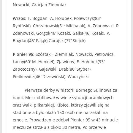
Nowacki, Gracjan Ziemniak
Wrzos:
T. Bogdan -A. Hołubek, Polewczyk(83′
Rybiński), Chrzanowski(51′ Michalak), A. Zdanowski, R.
Zdanowski, Gorgol(46′ Kozak), Gałka(46′ Kozak), P.
Bogdan(46′ Pająk),Gorajski(77′ Siejok)
Pionier 95:
Szóstak – Ziemniak, Nowacki, Petrowicz,
Łacny(60′ M. Henkiel), Zjawiony, E. Hołubek(93′
Zapotoczny), Gajewski, Drab(80′ Styber),
Pietkiewicz(46′ Drzewiński), Wodzyński
Pierwsze derby w historii Bornego Sulinowa za
nami. Mecz obfitował w wiele sytuacji bramkowych
oraz walki piłkarskiej. Kibice, którzy zjawili się na
stadionie a było około 150 osób nie narzekali na
emocje. Prowadzenie zdobył Pionier 95 w 43 minucie
meczu ze strzału z około 30 metra. Po przerwie