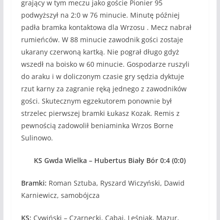
grający w tym meczu jako goście Pionier 95
podwyższył na 2:0 w 76 minucie. Minutę później
padła bramka kontaktowa dla Wrzosu . Mecz nabrał
rumieńców. W 88 minucie zawodnik gości zostaje
ukarany czerwoną kartką. Nie pograł długo gdyż
wszedł na boisko w 60 minucie. Gospodarze ruszyli
do araku i w doliczonym czasie gry sędzia dyktuje
rzut karny za zagranie ręką jednego z zawodników
gości. Skutecznym egzekutorem ponownie był
strzelec pierwszej bramki Łukasz Kozak. Remis z
pewnością zadowolił beniaminka Wrzos Borne
Sulinowo.
KS Gwda Wielka – Hubertus Biały Bór 0:4 (0:0)
Bramki:
Roman Sztuba, Ryszard Wiczyński, Dawid
Karniewicz, samobójcza
KS:
Cywiński – Czarnecki, Cabaj, Leśniak, Mazur,