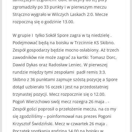
zgromadziły po 33 punkty i w pierwszym meczu
Strączno wygrało w Wilczych Laskach 2:0. Mecze
rozpoczną się o godzinie 13.00.
W grupie I tylko Sokół Spore zagra w tą niedzielę .
Podejmować będą na boisku w Trzcinnie KS Skibno.
Zespół gospodarzy będzie mocno osłabiony. Aż trzech
zawodników nie może zagrać za kartki: Tomasz Dorc,
Dawid Dykas oraz Radosław Leniec. W pierwszej
rundzie między tymi zespołami padł remis 3:3.
Skibno z 36 punktami zajmuje szóstą pozycję a Spore
dotąd uzbierało 16 oczek i jest na przedostatniej
trzynastej pozycji. Mecz rozpocznie się o 12.00.
Pogoń Wierzchowo swój mecz rozegra 26 maja . -
Zespół gości poprosił o przełożenie meczu, na co my
się zgodziliśmy – poinformował nas prezes Pogoni
Krzysztof Świdziński. Mecz w czwartek 26 maja .
Początek spotkania godzina 14.00 na boisku w