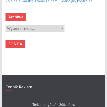
Kolejne piłkarskie granie za nami. Grano gry kontrolne
Archiwa
A
r
c
SONDA
h
i
w
a
Cennik Reklam
"Reklama góra" - 200zł / mc