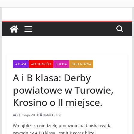
A KLASA
AKTUALNOŚCI
B KLASA
PIŁKA NOŻNA
A i B klasa: Derby
powiatowe w Turowie,
Krosino o II miejsce.
21 maja 2016
Rafał Glanc
W najbliższą niedzielę ponownie na boiska wyjdą
zawodnicy A i B klasy. Jest już coraz bliżej