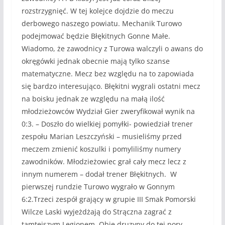
rozstrzygnięć. W tej kolejce dojdzie do meczu
derbowego naszego powiatu. Mechanik Turowo
podejmować będzie Błękitnych Gonne Małe.
Wiadomo, że zawodnicy z Turowa walczyli o awans do
okręgówki jednak obecnie mają tylko szanse
matematyczne. Mecz bez względu na to zapowiada
się bardzo interesująco. Błękitni wygrali ostatni mecz
na boisku jednak ze względu na małą ilość
młodzieżowców Wydział Gier zweryfikował wynik na
0:3. – Doszło do wielkiej pomyłki- powiedział trener
zespołu Marian Leszczyński – musieliśmy przed
meczem zmienić koszulki i pomyliliśmy numery
zawodników. Młodzieżowiec grał cały mecz lecz z
innym numerem – dodał trener Błękitnych. W
pierwszej rundzie Turowo wygrało w Gonnym
6:2.Trzeci zespół grający w grupie III Smak Pomorski
Wilcze Laski wyjeżdżają do Strączna zagrać z
tamtejszym Legionem. Obie druzyny do tej pory