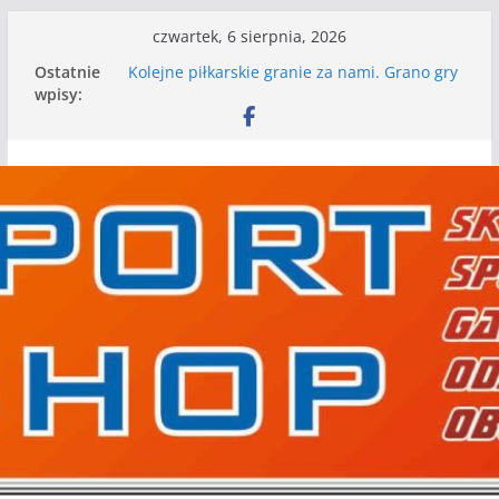
Przejdź
czwartek, 6 sierpnia, 2026
do
Ostatnie
Kolejne piłkarskie granie za nami. Grano gry
treści
wpisy:
kontrolne
Kolejne gry kontrolne naszych piłkarskich
zespołów za nami
WKS wygrywa pierwszą edycję Ligi Szóstek w
Gwdzie Wielkiej
I mamy kolejne gry kontrolne, piłkarskie
granie przed nami
Mecz o wygraną w I Edycji Lidze Szóstek Piłki
Nożnej