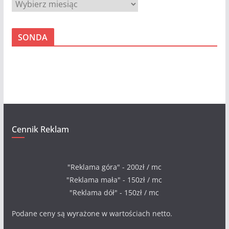
A
r
c
SONDA
h
i
w
a
Cennik Reklam
"Reklama góra" - 200zł / mc
"Reklama mała" - 150zł / mc
"Reklama dół" - 150zł / mc
Podane ceny są wyrażone w wartościach netto.