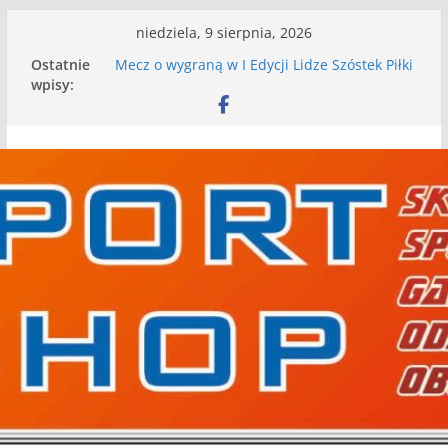
Przejdź
niedziela, 9 sierpnia, 2026
do
Ostatnie
Mecz o wygraną w I Edycji Lidze Szóstek Piłki
treści
wpisy:
Nożnej
Nasze piłkarskie zespoły w toku przygotowań
do sezonu. Kolejne gry kontrolne przed nimi
Kolejne gry kontrolne naszych piłkarskich
zespołów za nami
WKS wygrywa pierwszą edycję Ligi Szóstek w
Gwdzie Wielkiej
I mamy kolejne gry kontrolne, piłkarskie
granie przed nami