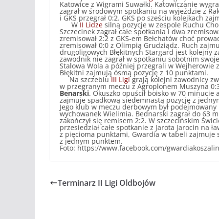
Katowice z Wigrami Suwałki. Katowiczanie wygrali 
zagrał w środowym spotkaniu na wyjeździe z Rak
i GKS przegrał 0:2. GKS po sześciu kolejkach z
W
II Lidze
silną pozycje w zespole Ruchu C
Szczecinek zagrał całe spotkania i dwa zremiso
zremisował 2:2 z GKS-em Bełchatów choć prowad
zremisował 0:0 z Olimpią Grudziądz. Ruch zajmu
drugoligowych Błękitnych Stargard jest kolejny
zawodnik nie zagrał w spotkaniu sobotnim swojego
Stalowa Wola a później przegrali w Wejherowie 
Błękitni zajmują ósmą pozycję z 10 punktami.
Na szczeblu
III
L
igi
grają kolejni zawodnicy zw
w przegranym meczu z Agroplonem Muszyna 0:3 
Benarski
. Okuszko opuścił boisko w 70 minucie a B
zajmuje spadkową siedemnastą pozycję z jedny
Jego klub w meczu derbowym był podejmowany p
wychowanek Wielimia. Bednarski zagrał do 63 min
zakończył się remisem 2:2. W szczecińskim Świc
przesiedział całe spotkanie z Jarota Jarocin na 
z pięcioma punktami, Gwardia w tabeli zajmuje
z jednym punktem.
Foto: https://www.facebook.com/gwardiakoszali
Terminarz II Ligi Oldbojów