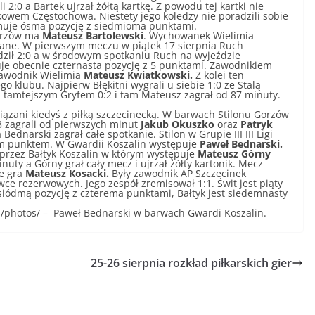
2:0 a Bartek ujrzał żółtą kartkę. Z powodu tej kartki nie
owem Częstochowa. Niestety jego koledzy nie poradzili sobie
ajmuje ósma pozycję z siedmioma punktami.
horzów ma
Mateusz Bartolewski
. Wychowanek Wielimia
wane. W pierwszym meczu w piątek 17 sierpnia Ruch
ził 2:0 a w środowym spotkaniu Ruch na wyjeździe
je obecnie czternasta pozycję z 5 punktami. Zawodnikiem
 zawodnik Wielimia
Mateusz Kwiatkowski.
Z kolei ten
 klubu. Najpierw Błękitni wygrali u siebie 1:0 ze Stalą
z tamtejszym Gryfem 0:2 i tam Mateusz zagrał od 87 minuty.
iązani kiedyś z piłką szczecinecką. W barwach Stilonu Gorzów
zagrali od pierwszych minut
Jakub Okuszko
oraz
Patryk
ednarski zagrał całe spotkanie. Stilon w Grupie III III Ligi
m punktem. W Gwardii Koszalin występuje
Paweł Bednarski.
rzez Bałtyk Koszalin w którym występuje
Mateusz Górny
uty a Górny grał cały mecz i ujrzał żółty kartonik. Mecz
ie gra
Mateusz Kosacki.
Były zawodnik AP Szczecinek
ławce rezerwowych. Jego zespół zremisował 1:1.
Świt jest piąty
 siódm
ą
pozycję z czterema punktami, Bałtyk jest siedemnasty
n/photos/ – Paweł Bednarski w barwach Gwardi Koszalin.
25-26 sierpnia rozkład piłkarskich gier