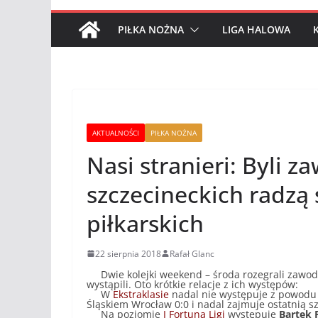
PIŁKA NOŻNA
LIGA HALOWA
AKTUALNOŚCI
PIŁKA NOŻNA
Nasi stranieri: Byli 
szczecineckich radzą 
piłkarskich
22 sierpnia 2018
Rafał Glanc
Dwie kolejki weekend – środa rozegrali zawodnic
wystąpili. Oto krótkie relacje z ich występów:
W
Ekstraklasie
nadal nie występuje z powodu
Śląskiem Wrocław 0:0 i nadal zajmuje ostatnią s
Na poziomie
I Fortuna Ligi
występuje
Bartek 