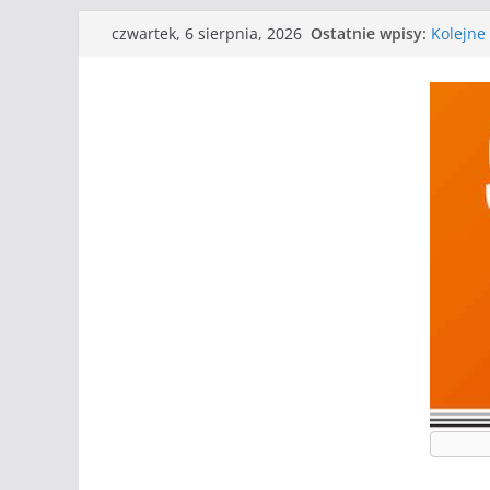
Przejdź
Ostatnie wpisy:
Kolejne 
czwartek, 6 sierpnia, 2026
do
Kolejne
WKS wyg
treści
Wielkiej
I mamy 
Mecz o w