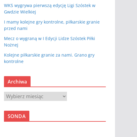
WKS wygrywa pierwszą edycję Ligi Szóstek w
Gwdzie Wielkiej
I mamy kolejne gry kontrolne, piłkarskie granie
przed nami
Mecz o wygraną w I Edycji Lidze Szóstek Piłki
Nożnej
Kolejne piłkarskie granie za nami. Grano gry
kontrolne
Archiwa
A
r
c
SONDA
h
i
w