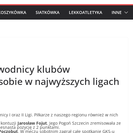
KOSZYKÓWKA
SIATKÓWKA
LEKKOATLETYKA
INNE
zawodnicy klubów
sobie w najwyższych ligach
y I oraz II Ligi. Piłkarze z naszego regionu również w nich
 kontuzji
Jarosław Fojut
. Jego Pogoń Szczecin zremisowała ze
zesnasta pozycję z 2 punktami.
Poczobut
. W meczu sobotnim zagrał całe spotkanie GKS-u