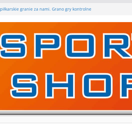
piłkarskie granie za nami. Grano gry kontrolne
 gry kontrolne naszych piłkarskich zespołów za nami
rywa pierwszą edycję Ligi Szóstek w Gwdzie
kolejne gry kontrolne, piłkarskie granie przed nami
ygraną w I Edycji Lidze Szóstek Piłki Nożnej