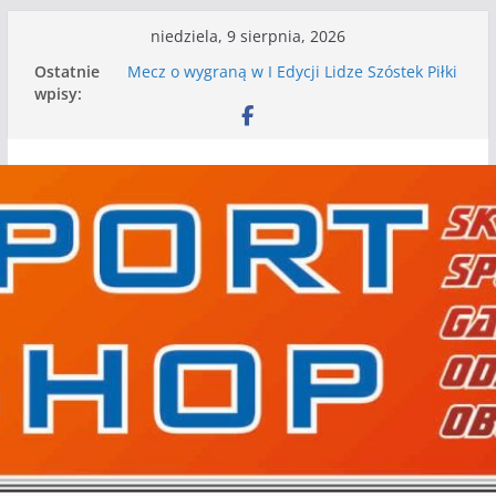
Przejdź
niedziela, 9 sierpnia, 2026
do
Ostatnie
Mecz o wygraną w I Edycji Lidze Szóstek Piłki
treści
wpisy:
Nożnej
Nasze piłkarskie zespoły w toku przygotowań
do sezonu. Kolejne gry kontrolne przed nimi
Kolejne gry kontrolne naszych piłkarskich
zespołów za nami
WKS wygrywa pierwszą edycję Ligi Szóstek w
Gwdzie Wielkiej
I mamy kolejne gry kontrolne, piłkarskie
granie przed nami