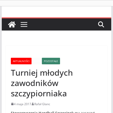
AKTUALNOŚCI
INNE
POZOSTAŁE
Turniej młodych
zawodników
szczypiorniaka
4 maja 2017
Rafał Glanc
Stowarzyszenia Handball Szczecinek
ma zaszczyt